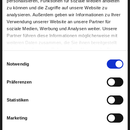
personalisieren, Funktionen für soziale Medien anbieten
laoreet rutrum...
zu können und die Zugriffe auf unsere Website zu
analysieren. Außerdem geben wir Informationen zu Ihrer
04
Dezember
Verwendung unserer Website an unsere Partner für
2013
soziale Medien, Werbung und Analysen weiter. Unsere
Partner führen diese Informationen möglicherweise mit
weiteren Daten zusammen, die Sie ihnen bereitgestellt
haben oder die sie im Rahmen Ihrer Nutzung der Dienste
gesammelt haben.
Einwilligungsauswahl
Notwendig
4 / Dez. / 2013
|
0
Comment
Thumbnail open video lightbox
Präferenzen
Lorem ipsum dolor sit amet, consectetur
Statistiken
adipisici elit, sed eiusmod tempor
incidunt ut labore et dolore magna
Marketing
aliqua. Vivamus sagittis lacus vel augue
laoreet rutrum...