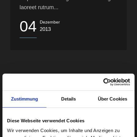
laoreet rutrum...
04
Dezember
2013
4 / Dez. / 2013
|
0
Comment
Thumbnail link to post
Zustimmung
Details
Über Cookies
Lorem ipsum dolor sit amet, consectetur
adipisici elit, sed eiusmod tempor
Diese Webseite verwendet Cookies
incidunt ut labore et dolore magna
aliqua. Vivamus sagittis lacus vel augue
Wir verwenden Cookies, um Inhalte und Anzeigen zu