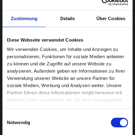
Dezember 2013
November 2013
Zustimmung
Details
Über Cookies
Oktober 2013
September 2013
Diese Webseite verwendet Cookies
August 2013
Wir verwenden Cookies, um Inhalte und Anzeigen zu
personalisieren, Funktionen für soziale Medien anbieten
zu können und die Zugriffe auf unsere Website zu
analysieren. Außerdem geben wir Informationen zu Ihrer
Calendar
Verwendung unserer Website an unsere Partner für
soziale Medien, Werbung und Analysen weiter. Unsere
Partner führen diese Informationen möglicherweise mit
AUGUST 2026
weiteren Daten zusammen, die Sie ihnen bereitgestellt
haben oder die sie im Rahmen Ihrer Nutzung der Dienste
M
D
M
D
F
S
S
gesammelt haben.
Einwilligungsauswahl
Notwendig
1
2