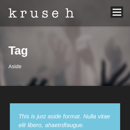
Tag
Aside
This is just aside format. Nulla vitae
elit libero, ahaetrdfaugue.