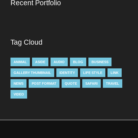
Recent Portfolio
Tag Cloud
ANIMAL
ASIDE
AUDIO
BLOG
BUSINESS
GALLERY THUMBNAIL
IDENTITY
LIFE STYLE
LINK
NEWS
POST FORMAT
QUOTE
SAFARI
TRAVEL
VIDEO