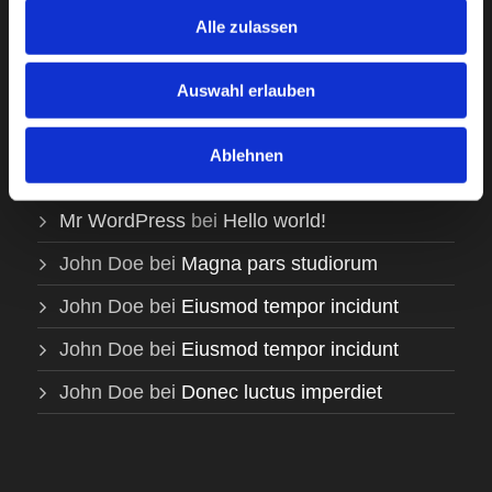
Alle zulassen
Gallery Post Format Title
2 Comments
Auswahl erlauben
Neueste Kommentare
Ablehnen
Mr WordPress
bei
Hello world!
John Doe
bei
Magna pars studiorum
John Doe
bei
Eiusmod tempor incidunt
John Doe
bei
Eiusmod tempor incidunt
John Doe
bei
Donec luctus imperdiet