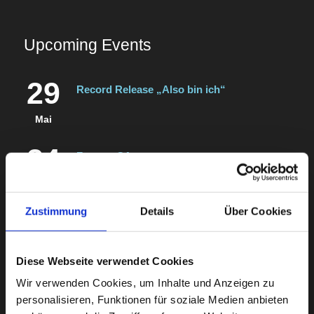
Upcoming Events
29
Record Release „Also bin ich“
Mai
24
Fresno, CA
Save Mart Center w/ Aloe Blacc
Juli
Zustimmung
Details
Über Cookies
BUY NOW
12
Saskatoon, SK
Diese Webseite verwendet Cookies
Credit Union Centre
Juli
Wir verwenden Cookies, um Inhalte und Anzeigen zu
personalisieren, Funktionen für soziale Medien anbieten
BUY NOW