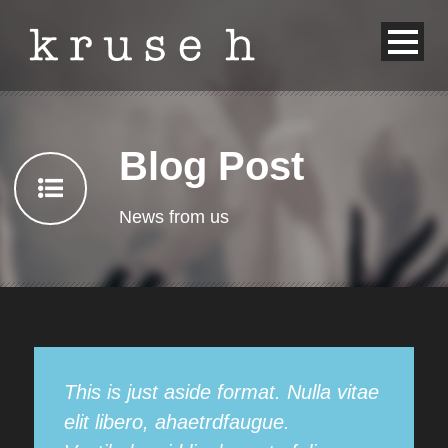
Blog Post
News from us
This is just aside format. Nulla vitae
elit libero, ahaetrdfaugue.