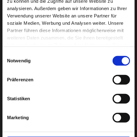
zu können und die Zugriffe auf unsere Website zu
analysieren. Außerdem geben wir Informationen zu Ihrer
06
Ottawa, ON
Verwendung unserer Website an unsere Partner für
Canadian Tire Centre w/ Special
soziale Medien, Werbung und Analysen weiter. Unsere
Juli
Guest Pharrell Williams
Partner führen diese Informationen möglicherweise mit
weiteren Daten zusammen, die Sie ihnen bereitgestellt
haben oder die sie im Rahmen Ihrer Nutzung der Dienste
BUY NOW
gesammelt haben.
Einwilligungsauswahl
Notwendig
Präferenzen
Popular Posts
Statistiken
Nihilne te nocturnu
4 Comments
Marketing
Eiusmod tempor incidunt
3 Comments